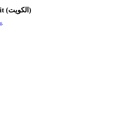
Deaf cultures and Sign Languages of the world: Kuwait (الكويت)
m
.