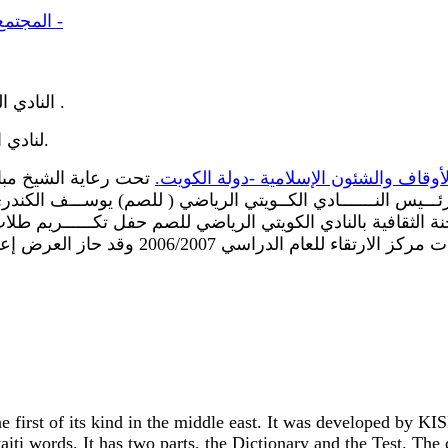
Al Qabas:: المجتمع مطالب بتعلم لغة الإشارة للتواصل مع الصم -
Kuwait Sports Club For The Deaf النادي الكويتي الرياضي للصم .
لنادي الكويتي الرياضي للصم - منتديات نادي ديفي للصم والبكم.
الأوقاف والشئون الإسلامية -دولة الكويت
تحت رعاية الشيخ مبار
ــيس النـــــــادي الكــويتي الرياضي ( للصم) يوســـف الكندري 
الحفل آيات من الذكر الحكيم .تلا ذلك عرض 
he first of its kind in the middle east. It was developed by K
ti words. It has two parts, the Dictionary and the Test. The 