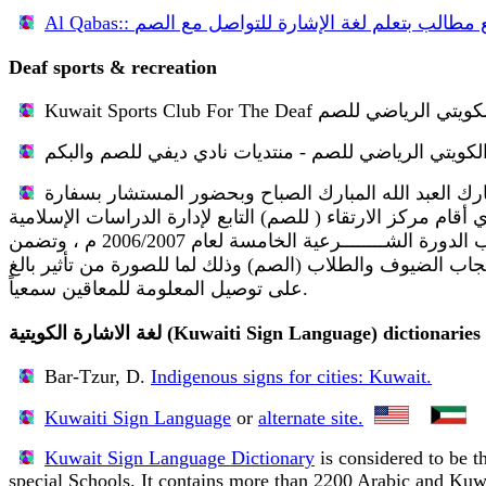
Deaf sports & recreation
ك العبد الله المبارك الصباح وبحضور المستشار بسفارة
أقام مركز الارتقاء ( للصم) التابع لإدارة الدراسات الإسلامية
بوزارة الأوقاف والشؤون الإســــــلامية بالتعاون مع اللجنة الثقافية بالنادي الكويتي الرياضي للصم حفل تكــــــريم طلاب الدورة الشــــــــرعية الخامسة لعام 2006/2007 م ، وتضمن
مرئي لإنجازات مركز الارتقاء للعام الدراسي 2006/2007 وقد حاز العرض إعجاب الضيوف والطلاب (الصم) وذلك لما للصورة من تأثير بالغ
على توصيل المعلومة للمعاقين سمعياً.
لغة الاشارة الكويتية (Kuwaiti Sign Language) dictionaries
Bar-Tzur, D.
Indigenous signs for cities: Kuwait.
Kuwaiti Sign Language
or
alternate site.
Kuwait Sign Language Dictionary
is considered to be t
special Schools. It contains more than 2200 Arabic and Kuwai